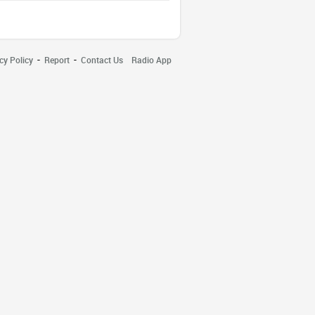
-
-
cy Policy
Report
Contact Us
Radio App