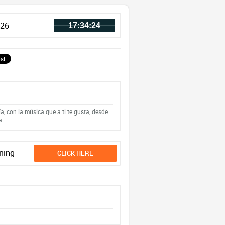
026
17:34:24
, con la música que a ti te gusta, desde
a.
ning
CLICK HERE